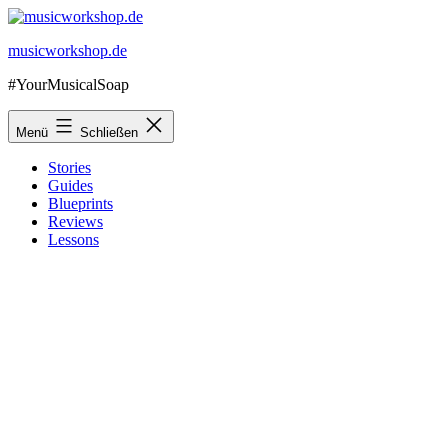
Zum
Inhalt
musicworkshop.de
springen
#YourMusicalSoap
Menü
Schließen
Stories
Guides
Blueprints
Reviews
Lessons