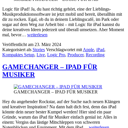
Logic für iPad! Ja, du hast richtig gehört, eine der Lieblings-
Musikproduktionssoftware ist jetzt mobil und bereit, überallhin mit
dir zu rocken. Egal, ob du in deinem Lieblingscafé, im Park oder
sogar auf dem Weg zur Arbeit bist – mit Logic für iPad kannst du
deine kreativen Ideen jederzeit und überall umsetzen. Aber Moment
MOBILE
mal, bevor…
weiterlesen
PRODUCER
Veröffentlicht am
23. März 2024
–
Kategorisiert als
Stories
Verschlagwortet mit
Apple
,
iPad
,
LOGIC
Kompaktes Setup
,
Live
,
Logic Pro
,
Producer
,
Recording
FÜR
IPAD
GAMECHANGER – IPAD FÜR
MUSIKER
GAMECHANGER – IPAD FÜR MUSIKER
Hey du angehender Rockstar, auf der Suche nach neuen Klängen
und kreativer Inspiration? Na dann halt dich fest, denn das iPad
könnte dein neuer bester Kumpel werden! Hier sind ein paar
Gründe, warum das iPad für Musiker einfach genial ist: Alles in
einem: Vergiss das lästige Mitschleppen von schweren
GAMECHANGER
Notenblöcken und Equipment. Mit dem iPad…
weiterlesen