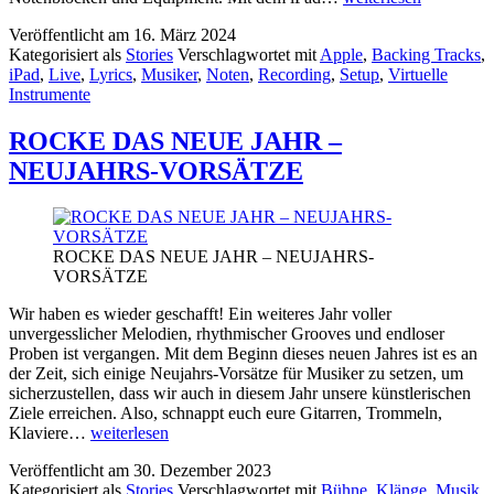
–
Veröffentlicht am
16. März 2024
IPAD
Kategorisiert als
Stories
Verschlagwortet mit
Apple
,
Backing Tracks
,
FÜR
iPad
,
Live
,
Lyrics
,
Musiker
,
Noten
,
Recording
,
Setup
,
Virtuelle
MUSIKER
Instrumente
ROCKE DAS NEUE JAHR –
NEUJAHRS-VORSÄTZE
ROCKE DAS NEUE JAHR – NEUJAHRS-
VORSÄTZE
Wir haben es wieder geschafft! Ein weiteres Jahr voller
unvergesslicher Melodien, rhythmischer Grooves und endloser
Proben ist vergangen. Mit dem Beginn dieses neuen Jahres ist es an
der Zeit, sich einige Neujahrs-Vorsätze für Musiker zu setzen, um
sicherzustellen, dass wir auch in diesem Jahr unsere künstlerischen
Ziele erreichen. Also, schnappt euch eure Gitarren, Trommeln,
ROCKE
Klaviere…
weiterlesen
DAS
Veröffentlicht am
30. Dezember 2023
NEUE
Kategorisiert als
Stories
Verschlagwortet mit
Bühne
,
Klänge
,
Musik
,
JAHR