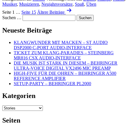
Musiker
,
Musizieren
,
Neujahrsvorsätze
,
Spaß
,
Üben
–
Beitragsnavigation
NEUJAHRS-
Seite 1
…
Seite 15
Ältere
Beiträge
VORSÄTZE
Suchen …
Neueste Beiträge
KLANGWUNDER MIT MACKEN – ST AUDIO
DSP2000 C-PORT AUDIO-INTERFACE
TICKET ZUM KLANG-PARADIES – STEINBERG
MR816 CSX AUDIO-INTERFACE
DIE MUSIK IST STARK IN DIESEM – BEHRINGER
ULTRA-VOICE DIGITAL VX2496 MIC PREAMP
HIGH-FIVE FÜR DIE OHREN – BEHRINGER A500
REFERENCE AMPLIFIER
SETUP-PARTY – BEHRINGER PL2000
Kategorien
Kategorien
Seiten