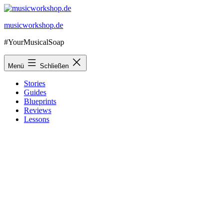
Zum
Inhalt
musicworkshop.de
springen
#YourMusicalSoap
Menü
Schließen
Stories
Guides
Blueprints
Reviews
Lessons