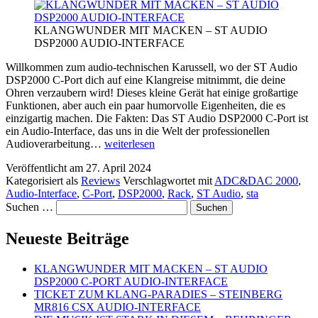
KLANGWUNDER MIT MACKEN – ST AUDIO
DSP2000 AUDIO-INTERFACE
Willkommen zum audio-technischen Karussell, wo der ST Audio
DSP2000 C-Port dich auf eine Klangreise mitnimmt, die deine
Ohren verzaubern wird! Dieses kleine Gerät hat einige großartige
Funktionen, aber auch ein paar humorvolle Eigenheiten, die es
einzigartig machen. Die Fakten: Das ST Audio DSP2000 C-Port ist
ein Audio-Interface, das uns in die Welt der professionellen
KLANGWUNDER
Audioverarbeitung…
weiterlesen
MIT
Veröffentlicht am
27. April 2024
MACKEN
Kategorisiert als
Reviews
Verschlagwortet mit
ADC&DAC 2000
,
–
Audio-Interface
,
C-Port
,
DSP2000
,
Rack
,
ST Audio
,
sta
ST
Suchen …
AUDIO
DSP2000
C-
Neueste Beiträge
PORT
AUDIO-
KLANGWUNDER MIT MACKEN – ST AUDIO
INTERFACE
DSP2000 C-PORT AUDIO-INTERFACE
TICKET ZUM KLANG-PARADIES – STEINBERG
MR816 CSX AUDIO-INTERFACE