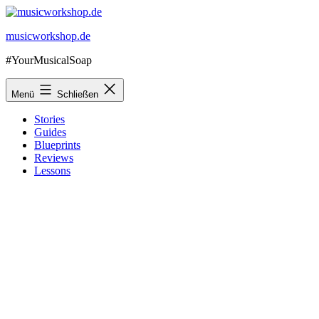
Zum
Inhalt
musicworkshop.de
springen
#YourMusicalSoap
Menü
Schließen
Stories
Guides
Blueprints
Reviews
Lessons