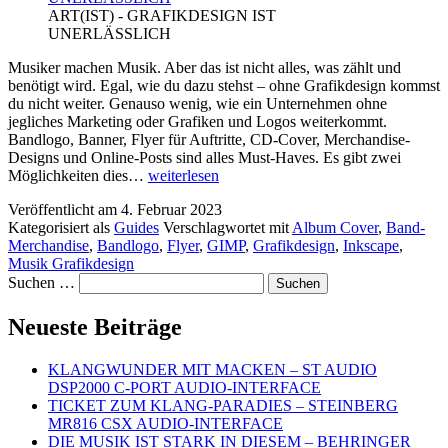
ART(IST) - GRAFIKDESIGN IST
UNERLÄSSLICH
Musiker machen Musik. Aber das ist nicht alles, was zählt und
benötigt wird. Egal, wie du dazu stehst – ohne Grafikdesign kommst
du nicht weiter. Genauso wenig, wie ein Unternehmen ohne
jegliches Marketing oder Grafiken und Logos weiterkommt.
Bandlogo, Banner, Flyer für Auftritte, CD-Cover, Merchandise-
Designs und Online-Posts sind alles Must-Haves. Es gibt zwei
ART(IST)
Möglichkeiten dies…
weiterlesen
–
Veröffentlicht am
4. Februar 2023
GRAFIKDESIGN
Kategorisiert als
Guides
Verschlagwortet mit
Album Cover
,
Band-
IST
Merchandise
,
Bandlogo
,
Flyer
,
GIMP
,
Grafikdesign
,
Inkscape
,
UNERLÄSSLICH
Musik Grafikdesign
Suchen …
Neueste Beiträge
KLANGWUNDER MIT MACKEN – ST AUDIO
DSP2000 C-PORT AUDIO-INTERFACE
TICKET ZUM KLANG-PARADIES – STEINBERG
MR816 CSX AUDIO-INTERFACE
DIE MUSIK IST STARK IN DIESEM – BEHRINGER