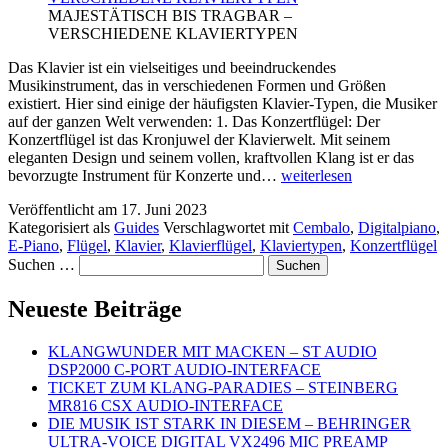
MAJESTÄTISCH BIS TRAGBAR –
VERSCHIEDENE KLAVIERTYPEN
Das Klavier ist ein vielseitiges und beeindruckendes
Musikinstrument, das in verschiedenen Formen und Größen
existiert. Hier sind einige der häufigsten Klavier-Typen, die Musiker
auf der ganzen Welt verwenden: 1. Das Konzertflügel: Der
Konzertflügel ist das Kronjuwel der Klavierwelt. Mit seinem
eleganten Design und seinem vollen, kraftvollen Klang ist er das
MAJESTÄTISCH
bevorzugte Instrument für Konzerte und…
weiterlesen
BIS
Veröffentlicht am
17. Juni 2023
TRAGBAR
Kategorisiert als
Guides
Verschlagwortet mit
Cembalo
,
Digitalpiano
,
–
E-Piano
,
Flügel
,
Klavier
,
Klavierflügel
,
Klaviertypen
,
Konzertflügel
VERSCHIEDENE
Suchen …
KLAVIERTYPEN
Neueste Beiträge
KLANGWUNDER MIT MACKEN – ST AUDIO
DSP2000 C-PORT AUDIO-INTERFACE
TICKET ZUM KLANG-PARADIES – STEINBERG
MR816 CSX AUDIO-INTERFACE
DIE MUSIK IST STARK IN DIESEM – BEHRINGER
ULTRA-VOICE DIGITAL VX2496 MIC PREAMP