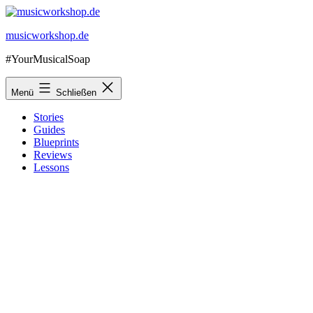
Zum
Inhalt
musicworkshop.de
springen
#YourMusicalSoap
Menü
Schließen
Stories
Guides
Blueprints
Reviews
Lessons