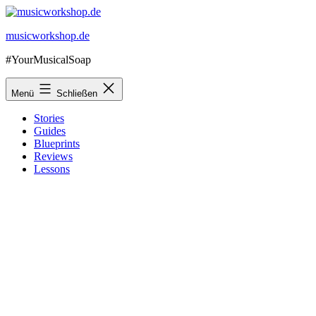
Zum
Inhalt
musicworkshop.de
springen
#YourMusicalSoap
Menü
Schließen
Stories
Guides
Blueprints
Reviews
Lessons