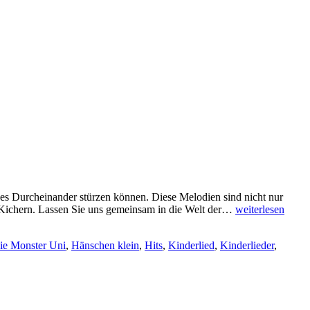
hes Durcheinander stürzen können. Diese Melodien sind nicht nur
QUATSCHGE
 Kichern. Lassen Sie uns gemeinsam in die Welt der…
weiterlesen
UND
LACHANFÄL
ie Monster Uni
,
Hänschen klein
,
Hits
,
Kinderlied
,
Kinderlieder
,
–
DIE
MAGIE
DER
KINDERLIED