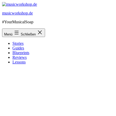
Zum
Inhalt
musicworkshop.de
springen
#YourMusicalSoap
Menü
Schließen
Stories
Guides
Blueprints
Reviews
Lessons