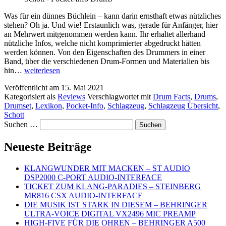
Was für ein dünnes Büchlein – kann darin ernsthaft etwas nützliches
stehen? Oh ja. Und wie! Erstaunlich was, gerade für Anfänger, hier
an Mehrwert mitgenommen werden kann. Ihr erhaltet allerhand
nützliche Infos, welche nicht komprimierter abgedruckt hätten
werden können. Von den Eigenschaften des Drummers in einer
Band, über die verschiedenen Drum-Formen und Materialien bis
DRUM
hin…
weiterlesen
FACTS
Veröffentlicht am
15. Mai 2021
–
Kategorisiert als
Reviews
Verschlagwortet mit
Drum Facts
,
Drums
,
POCKET-
Drumset
,
Lexikon
,
Pocket-Info
,
Schlagzeug
,
Schlagzeug Übersicht
,
INFO
Schott
DRUMS
Suchen …
Neueste Beiträge
KLANGWUNDER MIT MACKEN – ST AUDIO
DSP2000 C-PORT AUDIO-INTERFACE
TICKET ZUM KLANG-PARADIES – STEINBERG
MR816 CSX AUDIO-INTERFACE
DIE MUSIK IST STARK IN DIESEM – BEHRINGER
ULTRA-VOICE DIGITAL VX2496 MIC PREAMP
HIGH-FIVE FÜR DIE OHREN – BEHRINGER A500