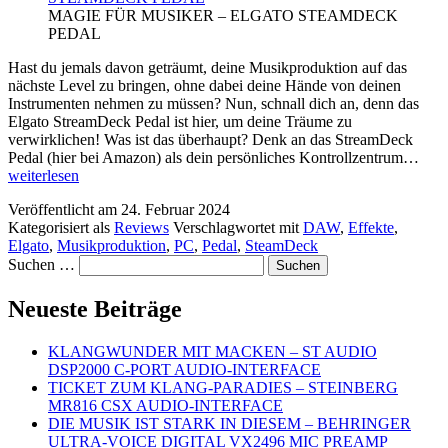
MAGIE FÜR MUSIKER – ELGATO STEAMDECK
PEDAL
Hast du jemals davon geträumt, deine Musikproduktion auf das
nächste Level zu bringen, ohne dabei deine Hände von deinen
Instrumenten nehmen zu müssen? Nun, schnall dich an, denn das
Elgato StreamDeck Pedal ist hier, um deine Träume zu
verwirklichen! Was ist das überhaupt? Denk an das StreamDeck
MA
Pedal (hier bei Amazon) als dein persönliches Kontrollzentrum…
FÜ
weiterlesen
MU
Veröffentlicht am
24. Februar 2024
–
Kategorisiert als
Reviews
Verschlagwortet mit
DAW
,
Effekte
,
EL
Elgato
,
Musikproduktion
,
PC
,
Pedal
,
SteamDeck
ST
Suchen …
PE
Neueste Beiträge
KLANGWUNDER MIT MACKEN – ST AUDIO
DSP2000 C-PORT AUDIO-INTERFACE
TICKET ZUM KLANG-PARADIES – STEINBERG
MR816 CSX AUDIO-INTERFACE
DIE MUSIK IST STARK IN DIESEM – BEHRINGER
ULTRA-VOICE DIGITAL VX2496 MIC PREAMP