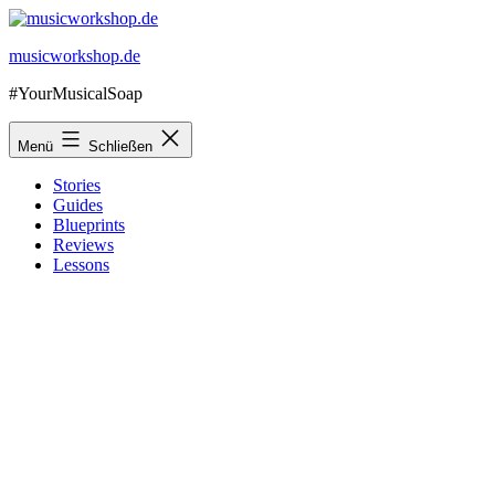
Zum
Inhalt
musicworkshop.de
springen
#YourMusicalSoap
Menü
Schließen
Stories
Guides
Blueprints
Reviews
Lessons