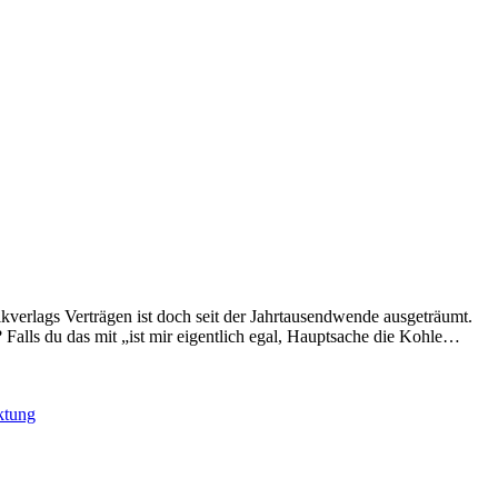
kverlags Verträgen ist doch seit der Jahrtausendwende ausgeträumt.
KRY
Falls du das mit „ist mir eigentlich egal, Hauptsache die Kohle…
WIN
–
MUS
ktung
NFT