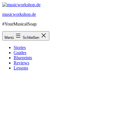
Zum
Inhalt
musicworkshop.de
springen
#YourMusicalSoap
Menü
Schließen
Stories
Guides
Blueprints
Reviews
Lessons