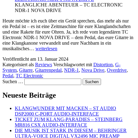
KLANGLICHE ABENTEUER – TC ELECTRONIC
NDR-1 NOVA DRIVE
Heute möchte ich euch über ein Gerät sprechen, das mehr als nur
ein Pedal ist – es ist eine Zeitmaschine für eure Klanglandschaften
und eine Rakete für eure Ohren. Ja, ich rede vom legendären TC
Electronic NDR-1 NOVA DRIVE – dem Pedal, das eure Gitarre in
eine Klangkanone verwandelt und eure Nachbarn in ein
KLANGLICHE
musikalisches…
weiterlesen
ABENTEUER
Veröffentlicht am
13. Januar 2024
–
Kategorisiert als
Reviews
Verschlagwortet mit
Distortion
,
G-
TC
System
,
Gitarre
,
Gitarrenpedal
,
NDR-1
,
Nova Drive
,
Overdrive
,
ELECTRONIC
Pedal
,
TC Electronic
NDR-
Suchen …
1
NOVA
DRIVE
Neueste Beiträge
KLANGWUNDER MIT MACKEN – ST AUDIO
DSP2000 C-PORT AUDIO-INTERFACE
TICKET ZUM KLANG-PARADIES – STEINBERG
MR816 CSX AUDIO-INTERFACE
DIE MUSIK IST STARK IN DIESEM – BEHRINGER
ULTRA-VOICE DIGITAL VX2496 MIC PREAMP