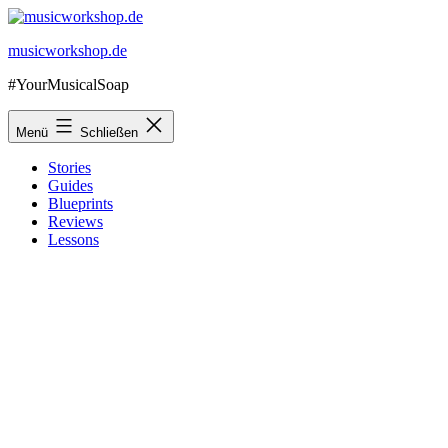
Zum
Inhalt
musicworkshop.de
springen
#YourMusicalSoap
Menü
Schließen
Stories
Guides
Blueprints
Reviews
Lessons