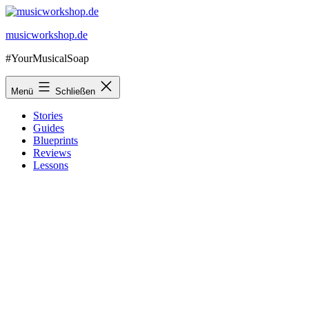
Zum
Inhalt
musicworkshop.de
springen
#YourMusicalSoap
Menü
Schließen
Stories
Guides
Blueprints
Reviews
Lessons