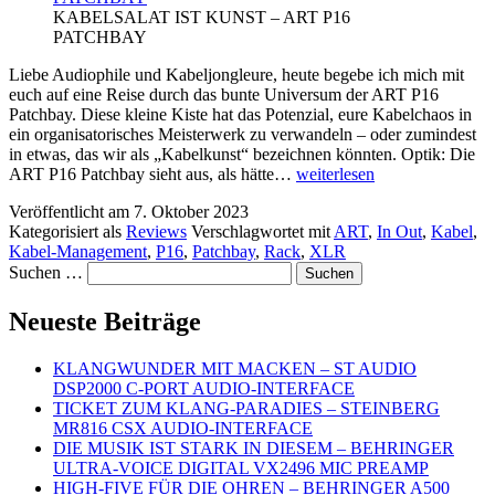
KABELSALAT IST KUNST – ART P16
PATCHBAY
Liebe Audiophile und Kabeljongleure, heute begebe ich mich mit
euch auf eine Reise durch das bunte Universum der ART P16
Patchbay. Diese kleine Kiste hat das Potenzial, eure Kabelchaos in
ein organisatorisches Meisterwerk zu verwandeln – oder zumindest
in etwas, das wir als „Kabelkunst“ bezeichnen könnten. Optik: Die
KABELSALAT
ART P16 Patchbay sieht aus, als hätte…
weiterlesen
IST
Veröffentlicht am
7. Oktober 2023
KUNST
Kategorisiert als
Reviews
Verschlagwortet mit
ART
,
In Out
,
Kabel
,
–
Kabel-Management
,
P16
,
Patchbay
,
Rack
,
XLR
ART
Suchen …
P16
PATCHBAY
Neueste Beiträge
KLANGWUNDER MIT MACKEN – ST AUDIO
DSP2000 C-PORT AUDIO-INTERFACE
TICKET ZUM KLANG-PARADIES – STEINBERG
MR816 CSX AUDIO-INTERFACE
DIE MUSIK IST STARK IN DIESEM – BEHRINGER
ULTRA-VOICE DIGITAL VX2496 MIC PREAMP
HIGH-FIVE FÜR DIE OHREN – BEHRINGER A500