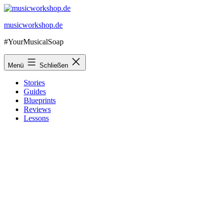
Zum
Inhalt
musicworkshop.de
springen
#YourMusicalSoap
Menü
Schließen
Stories
Guides
Blueprints
Reviews
Lessons