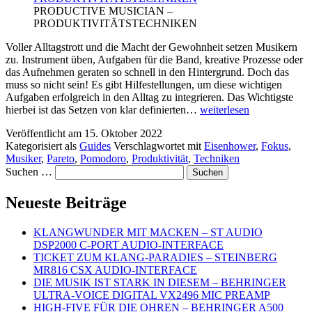
PRODUCTIVE MUSICIAN –
PRODUKTIVITÄTSTECHNIKEN
Voller Alltagstrott und die Macht der Gewohnheit setzen Musikern
zu. Instrument üben, Aufgaben für die Band, kreative Prozesse oder
das Aufnehmen geraten so schnell in den Hintergrund. Doch das
muss so nicht sein! Es gibt Hilfestellungen, um diese wichtigen
Aufgaben erfolgreich in den Alltag zu integrieren. Das Wichtigste
PRODUCTIVE
hierbei ist das Setzen von klar definierten…
weiterlesen
MUSICIAN
Veröffentlicht am
15. Oktober 2022
–
Kategorisiert als
Guides
Verschlagwortet mit
Eisenhower
,
Fokus
,
PRODUKTIVITÄTST
Musiker
,
Pareto
,
Pomodoro
,
Produktivität
,
Techniken
Suchen …
Neueste Beiträge
KLANGWUNDER MIT MACKEN – ST AUDIO
DSP2000 C-PORT AUDIO-INTERFACE
TICKET ZUM KLANG-PARADIES – STEINBERG
MR816 CSX AUDIO-INTERFACE
DIE MUSIK IST STARK IN DIESEM – BEHRINGER
ULTRA-VOICE DIGITAL VX2496 MIC PREAMP
HIGH-FIVE FÜR DIE OHREN – BEHRINGER A500