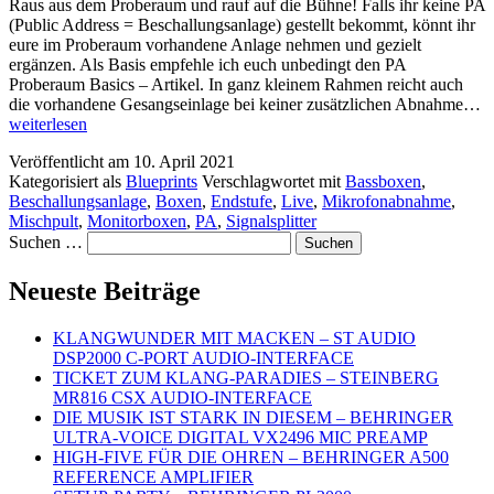
Raus aus dem Proberaum und rauf auf die Bühne! Falls ihr keine PA
(Public Address = Beschallungsanlage) gestellt bekommt, könnt ihr
eure im Proberaum vorhandene Anlage nehmen und gezielt
ergänzen. Als Basis empfehle ich euch unbedingt den PA
Proberaum Basics – Artikel. In ganz kleinem Rahmen reicht auch
P
die vorhandene Gesangseinlage bei keiner zusätzlichen Abnahme…
L
weiterlesen
B
Veröffentlicht am
10. April 2021
Kategorisiert als
Blueprints
Verschlagwortet mit
Bassboxen
,
Beschallungsanlage
,
Boxen
,
Endstufe
,
Live
,
Mikrofonabnahme
,
Mischpult
,
Monitorboxen
,
PA
,
Signalsplitter
Suchen …
Neueste Beiträge
KLANGWUNDER MIT MACKEN – ST AUDIO
DSP2000 C-PORT AUDIO-INTERFACE
TICKET ZUM KLANG-PARADIES – STEINBERG
MR816 CSX AUDIO-INTERFACE
DIE MUSIK IST STARK IN DIESEM – BEHRINGER
ULTRA-VOICE DIGITAL VX2496 MIC PREAMP
HIGH-FIVE FÜR DIE OHREN – BEHRINGER A500
REFERENCE AMPLIFIER