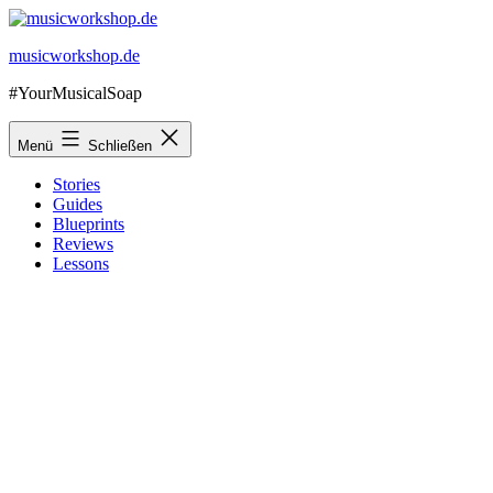
Zum
Inhalt
musicworkshop.de
springen
#YourMusicalSoap
Menü
Schließen
Stories
Guides
Blueprints
Reviews
Lessons