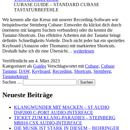
CUBASE GUIDE – STANDARD CUBASE
TASTATURBEFEHLE
Wir kennen alle das Kreuz mit unserer Recording-Software wie
beispielsweise Steinberg Cubase: Entweder du klickst dich durch
(meistens mit langem Suchen verbunden) oder du kennst die
Tastatur-Shortcuts. Das effektive Arbeiten mit der Tastatur bringt
definitiv Schnelligkeits-Vorteile. Doch nicht jeder hat ein spezielles
Keyboard (Amazon oder Thomann) mit markierten Shortcuts.
CUBASE
Deshalb habe ich dir eine Übersicht…
weiterlesen
GUIDE
Veröffentlicht am
4. März 2023
–
Kategorisiert als
Guides
Verschlagwortet mit
Cubase
,
Cubase
STANDARD
Tastatur
,
DAW
,
Keyboard
,
Recording
,
Shortcuts
,
Steinberg
,
CUBASE
Tastaturkürzel
TASTATURBEFEHLE
Suchen …
Neueste Beiträge
KLANGWUNDER MIT MACKEN – ST AUDIO
DSP2000 C-PORT AUDIO-INTERFACE
TICKET ZUM KLANG-PARADIES – STEINBERG
MR816 CSX AUDIO-INTERFACE
DIE MUSIK IST STARK IN DIESEM – BEHRINGER