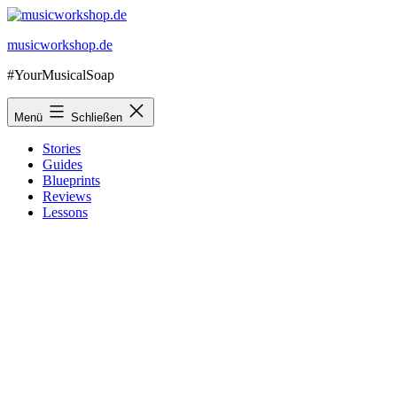
Zum
Inhalt
musicworkshop.de
springen
#YourMusicalSoap
Menü
Schließen
Stories
Guides
Blueprints
Reviews
Lessons