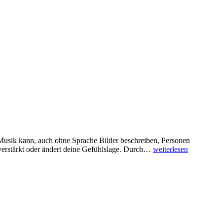
Musik kann, auch ohne Sprache Bilder beschreiben, Personen
WIE
verstärkt oder ändert deine Gefühlslage. Durch…
weiterlesen
IM
MÄRCHEN
–
MUSIK
ERZÄHLT