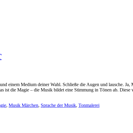
T
und einem Medium deiner Wahl. Schließe die Augen und lausche. Ja, 
 ist die Magie – die Musik bildet eine Stimmung in Tönen ab. Diese 
gie
,
Musik Märchen
,
Sprache der Musik
,
Tonmalerei