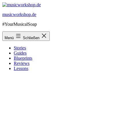
Zum
Inhalt
musicworkshop.de
springen
#YourMusicalSoap
Menü
Schließen
Stories
Guides
Blueprints
Reviews
Lessons