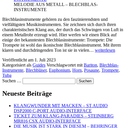
MELODIE AUS METALL – BLECHBLAS-
INSTRUMENTE
Blechblasinstrumente gehören zu den faszinierendsten und
vielfältigsten Musikinstrumenten. Sie zeichnen sich durch ihren
charakteristischen Klang aus, der durch das Schwingen von Luft in
einem Metallrohr erzeugt wird. Hier werfen wir einen Blick auf
einige der bekanntesten Blechblasinstrumente: Trompete: Die
Trompete ist wohl das ikonischste Blechblasinstrument. Mit ihrem
MELODIE
klaren und durchdringenden Ton ist sie in vielen…
weiterlesen
AUS
Veröffentlicht am
1. Juli 2023
METALL
Kategorisiert als
Guides
Verschlagwortet mit
Bariton
,
Blechblas-
–
Instrumente
,
Blechbläser
,
Euphonium
,
Horn
,
Posaune
,
Trompete
,
BLECHBLAS-
Tuba
INSTRUMENTE
Suchen …
Neueste Beiträge
KLANGWUNDER MIT MACKEN – ST AUDIO
DSP2000 C-PORT AUDIO-INTERFACE
TICKET ZUM KLANG-PARADIES – STEINBERG
MR816 CSX AUDIO-INTERFACE
DIE MUSIK IST STARK IN DIESEM – BEHRINGER