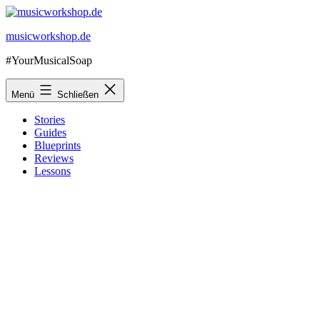
Zum
Inhalt
musicworkshop.de
springen
#YourMusicalSoap
Menü
Schließen
Stories
Guides
Blueprints
Reviews
Lessons