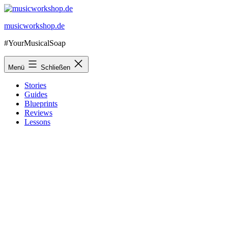
Zum
Inhalt
musicworkshop.de
springen
#YourMusicalSoap
Menü
Schließen
Stories
Guides
Blueprints
Reviews
Lessons