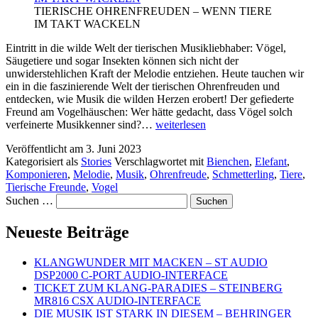
TIERISCHE OHRENFREUDEN – WENN TIERE
IM TAKT WACKELN
Eintritt in die wilde Welt der tierischen Musikliebhaber: Vögel,
Säugetiere und sogar Insekten können sich nicht der
unwiderstehlichen Kraft der Melodie entziehen. Heute tauchen wir
ein in die faszinierende Welt der tierischen Ohrenfreuden und
entdecken, wie Musik die wilden Herzen erobert! Der gefiederte
Freund am Vogelhäuschen: Wer hätte gedacht, dass Vögel solch
TIERISCHE
verfeinerte Musikkenner sind?…
weiterlesen
OHRENFREUDEN
Veröffentlicht am
3. Juni 2023
–
Kategorisiert als
Stories
Verschlagwortet mit
Bienchen
,
Elefant
,
WENN
Komponieren
,
Melodie
,
Musik
,
Ohrenfreude
,
Schmetterling
,
Tiere
,
TIERE
Tierische Freunde
,
Vogel
IM
Suchen …
TAKT
WACKELN
Neueste Beiträge
KLANGWUNDER MIT MACKEN – ST AUDIO
DSP2000 C-PORT AUDIO-INTERFACE
TICKET ZUM KLANG-PARADIES – STEINBERG
MR816 CSX AUDIO-INTERFACE
DIE MUSIK IST STARK IN DIESEM – BEHRINGER