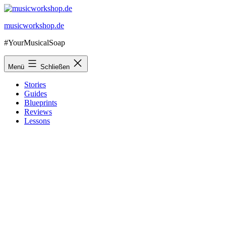
Zum
Inhalt
musicworkshop.de
springen
#YourMusicalSoap
Menü
Schließen
Stories
Guides
Blueprints
Reviews
Lessons