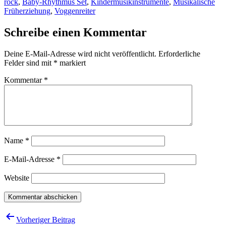
rock
,
Baby-Rhythmus Set
,
Kindermusikinstrumente
,
Musikalische
Früherziehung
,
Voggenreiter
Schreibe einen Kommentar
Deine E-Mail-Adresse wird nicht veröffentlicht.
Erforderliche
Felder sind mit
*
markiert
Kommentar
*
Name
*
E-Mail-Adresse
*
Website
Beitragsnavigation
Vorheriger Beitrag