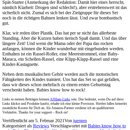
Spät-Starter (Anmerkung der Redaktion: Damit hier eines herrscht,
nämlich Klarheit: Drogen sind schlecht!), aber erstrebenswert ist das
sicherlich nicht. Zumal es sich bei der Zielgruppe für dieses Set
noch in die richtigen Bahnen lenken lässt. Und zwar bombastisch
gut.
Klar, wir reden über Plastik. Das hat per se nicht das allerbeste
Standing. Aber die Kurzen haben tierisch Spaß damit. Und das über
längere Zeit! Und wenn die Mama oder der Papa das rocken
anfangen, können die Kinder wunderbar mit eingebunden werden.
Enthalten ist ein Rassel-Roller, eine Meerestrommel, eine Baby-
Maraca, ein Schellen-Rassel, eine Klipp-Klapp-Rassel und eine
Kinder-Kastagnette.
Neben dem musikalischen Gehör werden auch die motorischen
Fähigkeiten des Kindes trainiert. Uns hat das Set so gut gefallen,
dass wir dieses schon mehrfach zu einem ersten Geburtstag
verschenkt haben. Babies know how to rock!
Links in meinen Beiträgen können
Affiliate-Links
sein. Das bedeutet, wenn Du auf diese
Links klickst und Produkte kaufst, erhalte ich eine kleine Provision. Hierbei fallen keinerlei
zusätzliche Kosten für Dich an. Als Amazon-Partner verdiene ich an qualifizierten
Verkäufen. Thanks for your support – Rock on!
Veröffentlicht am
5. Februar 2021
Von
juergen
Kategorisiert als
Reviews
Verschlagwortet mit
Babies know how to