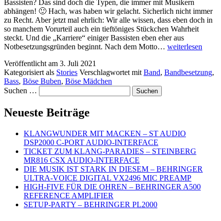
Bassisten? Das sind doch die Typen, die immer mit Musikern
abhängen! 🙂 Hach, was haben wir gelacht. Sicherlich nicht immer
zu Recht. Aber jetzt mal ehrlich: Wir alle wissen, dass eben doch in
so manchem Vorurteil auch ein tieftöniges Stückchen Wahrheit
steckt. Und die „Karriere“ einiger Bassisten eben eher aus
DAS
Notbesetzungsgründen beginnt. Nach dem Motto…
weiterlesen
LEIDEN
Veröffentlicht am
3. Juli 2021
BASSISTI
Kategorisiert als
Stories
Verschlagwortet mit
Band
,
Bandbesetzung
,
Bass
,
Böse Buben
,
Böse Mädchen
Suchen …
Neueste Beiträge
KLANGWUNDER MIT MACKEN – ST AUDIO
DSP2000 C-PORT AUDIO-INTERFACE
TICKET ZUM KLANG-PARADIES – STEINBERG
MR816 CSX AUDIO-INTERFACE
DIE MUSIK IST STARK IN DIESEM – BEHRINGER
ULTRA-VOICE DIGITAL VX2496 MIC PREAMP
HIGH-FIVE FÜR DIE OHREN – BEHRINGER A500
REFERENCE AMPLIFIER
SETUP-PARTY – BEHRINGER PL2000