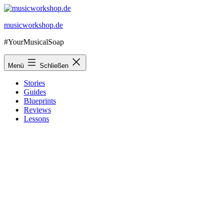
Zum
Inhalt
musicworkshop.de
springen
#YourMusicalSoap
Menü
Schließen
Stories
Guides
Blueprints
Reviews
Lessons