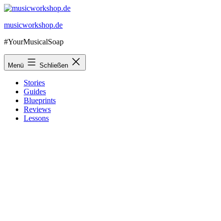
Zum
Inhalt
musicworkshop.de
springen
#YourMusicalSoap
Menü
Schließen
Stories
Guides
Blueprints
Reviews
Lessons