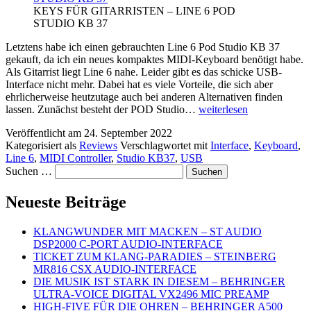
KEYS FÜR GITARRISTEN – LINE 6 POD
STUDIO KB 37
Letztens habe ich einen gebrauchten Line 6 Pod Studio KB 37
gekauft, da ich ein neues kompaktes MIDI-Keyboard benötigt habe.
Als Gitarrist liegt Line 6 nahe. Leider gibt es das schicke USB-
Interface nicht mehr. Dabei hat es viele Vorteile, die sich aber
ehrlicherweise heutzutage auch bei anderen Alternativen finden
KEYS
lassen. Zunächst besteht der POD Studio…
weiterlesen
FÜR
Veröffentlicht am
24. September 2022
GITARRISTEN
Kategorisiert als
Reviews
Verschlagwortet mit
Interface
,
Keyboard
,
–
Line 6
,
MIDI Controller
,
Studio KB37
,
USB
LINE
Suchen …
6
POD
STUDIO
Neueste Beiträge
KB
37
KLANGWUNDER MIT MACKEN – ST AUDIO
DSP2000 C-PORT AUDIO-INTERFACE
TICKET ZUM KLANG-PARADIES – STEINBERG
MR816 CSX AUDIO-INTERFACE
DIE MUSIK IST STARK IN DIESEM – BEHRINGER
ULTRA-VOICE DIGITAL VX2496 MIC PREAMP
HIGH-FIVE FÜR DIE OHREN – BEHRINGER A500