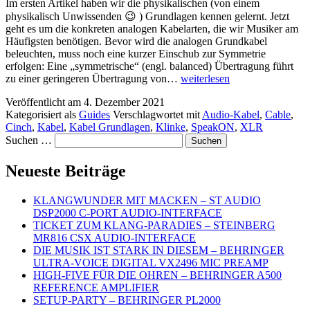
Im ersten Artikel haben wir die physikalischen (von einem
physikalisch Unwissenden 😉 ) Grundlagen kennen gelernt. Jetzt
geht es um die konkreten analogen Kabelarten, die wir Musiker am
Häufigsten benötigen. Bevor wird die analogen Grundkabel
beleuchten, muss noch eine kurzer Einschub zur Symmetrie
erfolgen: Eine „symmetrische“ (engl. balanced) Übertragung führt
CABLE
zu einer geringeren Übertragung von…
weiterlesen
TYPES
Veröffentlicht am
4. Dezember 2021
–
Kategorisiert als
Guides
Verschlagwortet mit
Audio-Kabel
,
Cable
,
ANALOGE
Cinch
,
Kabel
,
Kabel Grundlagen
,
Klinke
,
SpeakON
,
XLR
BASICS
Suchen …
Neueste Beiträge
KLANGWUNDER MIT MACKEN – ST AUDIO
DSP2000 C-PORT AUDIO-INTERFACE
TICKET ZUM KLANG-PARADIES – STEINBERG
MR816 CSX AUDIO-INTERFACE
DIE MUSIK IST STARK IN DIESEM – BEHRINGER
ULTRA-VOICE DIGITAL VX2496 MIC PREAMP
HIGH-FIVE FÜR DIE OHREN – BEHRINGER A500
REFERENCE AMPLIFIER
SETUP-PARTY – BEHRINGER PL2000