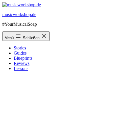
Zum
Inhalt
musicworkshop.de
springen
#YourMusicalSoap
Menü
Schließen
Stories
Guides
Blueprints
Reviews
Lessons