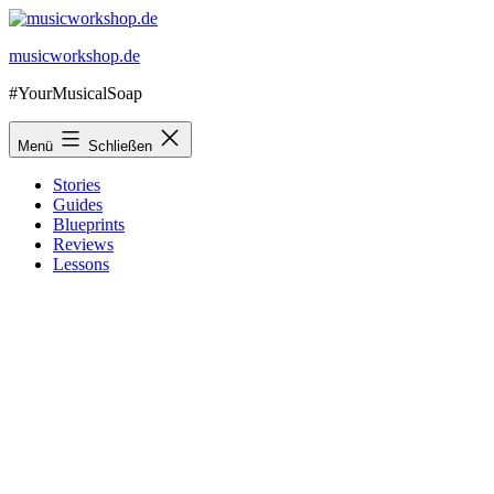
Zum
Inhalt
musicworkshop.de
springen
#YourMusicalSoap
Menü
Schließen
Stories
Guides
Blueprints
Reviews
Lessons