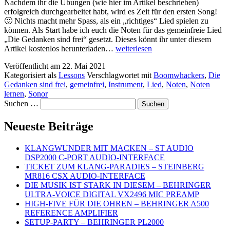
Nachdem ihr die Übungen (wie hier im Artikel beschrieben)
erfolgreich durchgearbeitet habt, wird es Zeit für den ersten Song!
🙂 Nichts macht mehr Spass, als ein „richtiges“ Lied spielen zu
können. Als Start habe ich euch die Noten für das gemeinfreie Lied
„Die Gedanken sind frei“ gesetzt. Dieses könnt ihr unter diesem
PLAY
Artikel kostenlos herunterladen…
weiterlesen
–
Veröffentlicht am
22. Mai 2021
DIE
Kategorisiert als
Lessons
Verschlagwortet mit
Boomwhackers
,
Die
GEDANKEN
Gedanken sind frei
,
gemeinfrei
,
Instrument
,
Lied
,
Noten
,
Noten
SIND
lernen
,
Sonor
FREI
Suchen …
Neueste Beiträge
KLANGWUNDER MIT MACKEN – ST AUDIO
DSP2000 C-PORT AUDIO-INTERFACE
TICKET ZUM KLANG-PARADIES – STEINBERG
MR816 CSX AUDIO-INTERFACE
DIE MUSIK IST STARK IN DIESEM – BEHRINGER
ULTRA-VOICE DIGITAL VX2496 MIC PREAMP
HIGH-FIVE FÜR DIE OHREN – BEHRINGER A500
REFERENCE AMPLIFIER
SETUP-PARTY – BEHRINGER PL2000