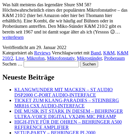
NUR
Was hält meistens das legendäre Shure SM 58?
STEHEN
Höchstwahrscheinlich eines der populärsten Mikrofonstative – das
K&M 210/2 (hier bei Amazon oder hier bei Thomann hier
erhältlich). Eine Kombi, die wir häufig auf Bühnen oder in
Proberäumen antreffen. Den Miko-Ständer K&M 210/2 gibt es
THE
bereits seit 1967 und ist damit sogar älter als ich (Yesssss 😉…
MIC
weiterlesen
STAN
Veröffentlicht am
29. Januar 2022
–
Kategorisiert als
Reviews
Verschlagwortet mit
Band
,
K&M
,
K&M
K&M
210/2
,
Live
,
Mikrofon
,
Mikrofonstativ
,
Mikroständer
,
Proberaum
210/2
MIKR
Suchen …
Neueste Beiträge
KLANGWUNDER MIT MACKEN – ST AUDIO
DSP2000 C-PORT AUDIO-INTERFACE
TICKET ZUM KLANG-PARADIES – STEINBERG
MR816 CSX AUDIO-INTERFACE
DIE MUSIK IST STARK IN DIESEM – BEHRINGER
ULTRA-VOICE DIGITAL VX2496 MIC PREAMP
HIGH-FIVE FÜR DIE OHREN – BEHRINGER A500
REFERENCE AMPLIFIER
SETUP-PARTY – BEHRINGER PL2000