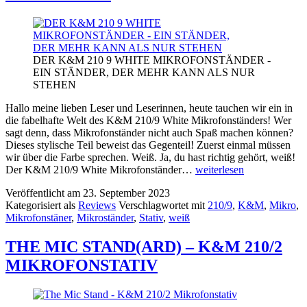
DER K&M 210 9 WHITE MIKROFONSTÄNDER -
EIN STÄNDER, DER MEHR KANN ALS NUR
STEHEN
Hallo meine lieben Leser und Leserinnen, heute tauchen wir ein in
die fabelhafte Welt des K&M 210/9 White Mikrofonständers! Wer
sagt denn, dass Mikrofonständer nicht auch Spaß machen können?
Dieses stylische Teil beweist das Gegenteil! Zuerst einmal müssen
wir über die Farbe sprechen. Weiß. Ja, du hast richtig gehört, weiß!
DER
Der K&M 210/9 White Mikrofonständer…
weiterlesen
K&M
Veröffentlicht am
23. September 2023
210/9
Kategorisiert als
Reviews
Verschlagwortet mit
210/9
,
K&M
,
Mikro
,
WHITE
Mikrofonstäner
,
Mikroständer
,
Stativ
,
weiß
MIKROFONSTÄNDER
–
EIN
THE MIC STAND(ARD) – K&M 210/2
STÄNDER,
MIKROFONSTATIV
DER
MEHR
KANN
ALS