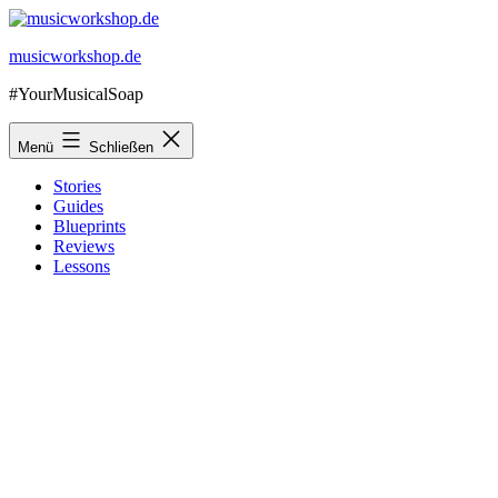
Zum
Inhalt
musicworkshop.de
springen
#YourMusicalSoap
Menü
Schließen
Stories
Guides
Blueprints
Reviews
Lessons