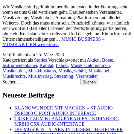
Wir Musiker sind gefühlt immer die untersten in der Nahrungskette,
wenn es ums Geld-verdienen geht. Darüber stehen Veranstalter,
Musikverlage, Musiklabels, Streaming-Plattformen und allerlei
Weiteres. Doch das muss nicht sein. Prinzipiell können wir nämlich
sehr wohl auf (fast allen) Ebenen der Wertschöpfung partizipieren,
ohne ein Rockstar sein zu müssen. Und das geht am Einfachsten mit
Unternehmensbeteiligungen…
MUSIC BUSINESS –
MUSIKAKTIEN
weiterlesen
Veröffentlicht am
25. März 2023
Kategorisiert als
Stories
Verschlagwortet mit
Aktien
,
Börse
,
Instrumentenbauer
,
Kapital
,
Labels
,
Musik-Unternehmen
,
Musikaktien
,
Musikbusiness
,
Musikgeschäft
,
Musiklabel
,
Musikrechte
,
Musikverlag
,
Streaming
,
Veranstalter
Suchen …
Neueste Beiträge
KLANGWUNDER MIT MACKEN – ST AUDIO
DSP2000 C-PORT AUDIO-INTERFACE
TICKET ZUM KLANG-PARADIES – STEINBERG
MR816 CSX AUDIO-INTERFACE
DIE MUSIK IST STARK IN DIESEM – BEHRINGER