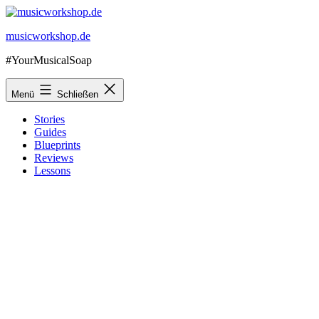
Zum
Inhalt
musicworkshop.de
springen
#YourMusicalSoap
Menü
Schließen
Stories
Guides
Blueprints
Reviews
Lessons