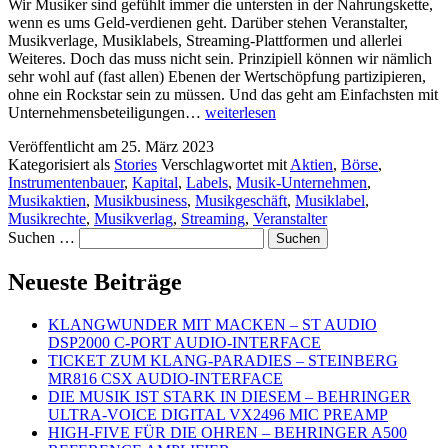
Wir Musiker sind gefühlt immer die untersten in der Nahrungskette,
wenn es ums Geld-verdienen geht. Darüber stehen Veranstalter,
Musikverlage, Musiklabels, Streaming-Plattformen und allerlei
Weiteres. Doch das muss nicht sein. Prinzipiell können wir nämlich
sehr wohl auf (fast allen) Ebenen der Wertschöpfung partizipieren,
ohne ein Rockstar sein zu müssen. Und das geht am Einfachsten mit
MUSIC
Unternehmensbeteiligungen…
weiterlesen
BUSINESS
Veröffentlicht am
25. März 2023
–
Kategorisiert als
Stories
Verschlagwortet mit
Aktien
,
Börse
,
MUSIKAKTIEN
Instrumentenbauer
,
Kapital
,
Labels
,
Musik-Unternehmen
,
Musikaktien
,
Musikbusiness
,
Musikgeschäft
,
Musiklabel
,
Musikrechte
,
Musikverlag
,
Streaming
,
Veranstalter
Suchen …
Neueste Beiträge
KLANGWUNDER MIT MACKEN – ST AUDIO
DSP2000 C-PORT AUDIO-INTERFACE
TICKET ZUM KLANG-PARADIES – STEINBERG
MR816 CSX AUDIO-INTERFACE
DIE MUSIK IST STARK IN DIESEM – BEHRINGER
ULTRA-VOICE DIGITAL VX2496 MIC PREAMP
HIGH-FIVE FÜR DIE OHREN – BEHRINGER A500