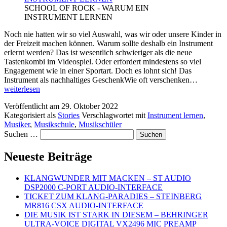
SCHOOL OF ROCK - WARUM EIN
INSTRUMENT LERNEN
Noch nie hatten wir so viel Auswahl, was wir oder unsere Kinder in
der Freizeit machen können. Warum sollte deshalb ein Instrument
erlernt werden? Das ist wesentlich schwieriger als die neue
Tastenkombi im Videospiel. Oder erfordert mindestens so viel
Engagement wie in einer Sportart. Doch es lohnt sich! Das
SCHOO
Instrument als nachhaltiges GeschenkWie oft verschenken…
OF
weiterlesen
ROCK
Veröffentlicht am
29. Oktober 2022
–
Kategorisiert als
Stories
Verschlagwortet mit
Instrument lernen
,
WARU
Musiker
,
Musikschule
,
Musikschüler
EIN
Suchen …
INSTR
LERNE
Neueste Beiträge
KLANGWUNDER MIT MACKEN – ST AUDIO
DSP2000 C-PORT AUDIO-INTERFACE
TICKET ZUM KLANG-PARADIES – STEINBERG
MR816 CSX AUDIO-INTERFACE
DIE MUSIK IST STARK IN DIESEM – BEHRINGER
ULTRA-VOICE DIGITAL VX2496 MIC PREAMP