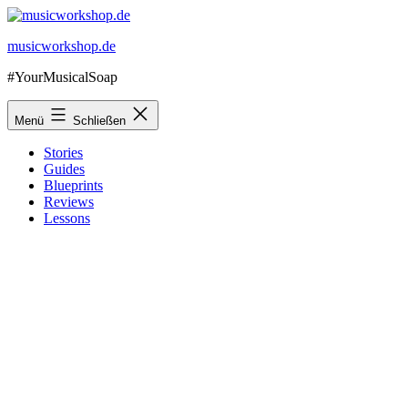
Zum
Inhalt
musicworkshop.de
springen
#YourMusicalSoap
Menü
Schließen
Stories
Guides
Blueprints
Reviews
Lessons