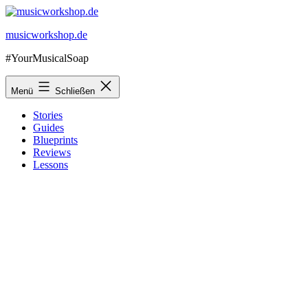
Zum
Inhalt
musicworkshop.de
springen
#YourMusicalSoap
Menü
Schließen
Stories
Guides
Blueprints
Reviews
Lessons