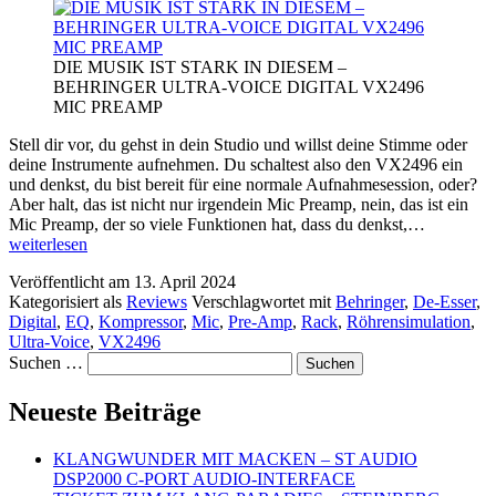
DIE MUSIK IST STARK IN DIESEM –
BEHRINGER ULTRA-VOICE DIGITAL VX2496
MIC PREAMP
Stell dir vor, du gehst in dein Studio und willst deine Stimme oder
deine Instrumente aufnehmen. Du schaltest also den VX2496 ein
und denkst, du bist bereit für eine normale Aufnahmesession, oder?
Aber halt, das ist nicht nur irgendein Mic Preamp, nein, das ist ein
DIE
Mic Preamp, der so viele Funktionen hat, dass du denkst,…
MUSIK
weiterlesen
IST
Veröffentlicht am
13. April 2024
STARK
Kategorisiert als
Reviews
Verschlagwortet mit
Behringer
,
De-Esser
,
IN
Digital
,
EQ
,
Kompressor
,
Mic
,
Pre-Amp
,
Rack
,
Röhrensimulation
,
DIESEM
Ultra-Voice
,
VX2496
–
Suchen …
BEHRIN
ULTRA-
VOICE
Neueste Beiträge
DIGITAL
VX2496
KLANGWUNDER MIT MACKEN – ST AUDIO
MIC
DSP2000 C-PORT AUDIO-INTERFACE
PREAMP