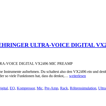
 BEHRINGER ULTRA-VOICE DIGITAL VX
TRA-VOICE DIGITAL VX2496 MIC PREAMP
deine Instrumente aufnehmen. Du schaltest also den VX2496 ein und denks
DIE
 der so viele Funktionen hat, dass du denkst,…
weiterlesen
MUSIK
IST
igital
,
EQ
,
Kompressor
,
Mic
,
Pre-Amp
,
Rack
,
Röhrensimulation
,
Ultr
STARK
IN
DIESEM
–
BEHRINGER