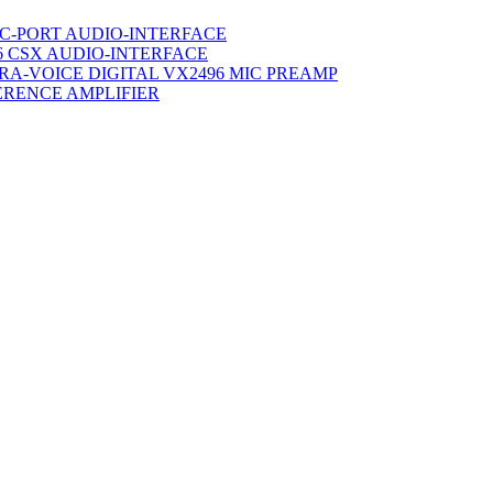
ULTRA-
C-PORT AUDIO-INTERFACE
VOICE
6 CSX AUDIO-INTERFACE
DIGITAL
TRA-VOICE DIGITAL VX2496 MIC PREAMP
VX2496
ERENCE AMPLIFIER
MIC
PREAMP