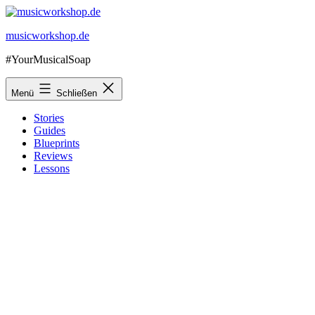
Zum
Inhalt
musicworkshop.de
springen
#YourMusicalSoap
Menü
Schließen
Stories
Guides
Blueprints
Reviews
Lessons