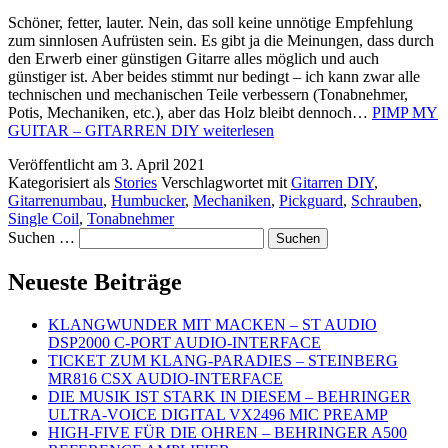
Schöner, fetter, lauter. Nein, das soll keine unnötige Empfehlung
zum sinnlosen Aufrüsten sein. Es gibt ja die Meinungen, dass durch
den Erwerb einer günstigen Gitarre alles möglich und auch
günstiger ist. Aber beides stimmt nur bedingt – ich kann zwar alle
technischen und mechanischen Teile verbessern (Tonabnehmer,
Potis, Mechaniken, etc.), aber das Holz bleibt dennoch…
PIMP MY
GUITAR – GITARREN DIY
weiterlesen
Veröffentlicht am
3. April 2021
Kategorisiert als
Stories
Verschlagwortet mit
Gitarren DIY
,
Gitarrenumbau
,
Humbucker
,
Mechaniken
,
Pickguard
,
Schrauben
,
Single Coil
,
Tonabnehmer
Suchen …
Neueste Beiträge
KLANGWUNDER MIT MACKEN – ST AUDIO
DSP2000 C-PORT AUDIO-INTERFACE
TICKET ZUM KLANG-PARADIES – STEINBERG
MR816 CSX AUDIO-INTERFACE
DIE MUSIK IST STARK IN DIESEM – BEHRINGER
ULTRA-VOICE DIGITAL VX2496 MIC PREAMP
HIGH-FIVE FÜR DIE OHREN – BEHRINGER A500