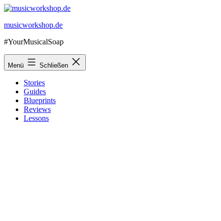
Zum
Inhalt
musicworkshop.de
springen
#YourMusicalSoap
Menü
Schließen
Stories
Guides
Blueprints
Reviews
Lessons