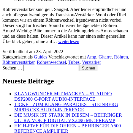
Röhrenverstärker sind geil. Saugeil. Aber leider empfindlicher und
auch pflegeaufwendiger als Transistor-Verstärker. Wohl oder Übel
kommen wir an einem Röhrenwechsel irgendwann nicht vorbei.
Dieser sorgt für frischen Sound unserer heißgeliebten Röhren-
Amps! Wichtig: Bitte immer in die Anleitung deines Amps schauen
und an diese halten. Dieser Artikel kann nur einen sehr generellen
NEW
Überblick geben, ohne auf…
weiterlesen
AMP
Veröffentlicht am
23. April 2022
TUBES
Kategorisiert als
Guides
Verschlagwortet mit
Amp
,
Gitarre
,
Röhren
,
–
Röhrenverstärker
,
Röhrenwechsel
,
Tubes
,
Verstärker
RÖHRENWECHSEL
Suchen …
Neueste Beiträge
KLANGWUNDER MIT MACKEN – ST AUDIO
DSP2000 C-PORT AUDIO-INTERFACE
TICKET ZUM KLANG-PARADIES – STEINBERG
MR816 CSX AUDIO-INTERFACE
DIE MUSIK IST STARK IN DIESEM – BEHRINGER
ULTRA-VOICE DIGITAL VX2496 MIC PREAMP
HIGH-FIVE FÜR DIE OHREN – BEHRINGER A500
REFERENCE AMPLIFIER