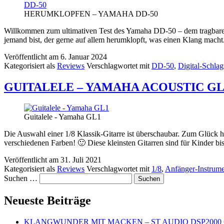
HERUMKLOPFEN – YAMAHA DD-50
Willkommen zum ultimativen Test des Yamaha DD-50 – dem tragbaren 
jemand bist, der gerne auf allem herumklopft, was einen Klang mac
Veröffentlicht am
6. Januar 2024
Kategorisiert als
Reviews
Verschlagwortet mit
DD-50
,
Digital-Schla
GUITALELE – YAMAHA ACOUSTIC GL
Guitalele - Yamaha GL1
Die Auswahl einer 1/8 Klassik-Gitarre ist überschaubar. Zum Glück 
verschiedenen Farben! 🙂 Diese kleinsten Gitarren sind für Kinder b
Veröffentlicht am
31. Juli 2021
Kategorisiert als
Reviews
Verschlagwortet mit
1/8
,
Anfänger-Instrum
Suchen …
Neueste Beiträge
KLANGWUNDER MIT MACKEN – ST AUDIO DSP2000 