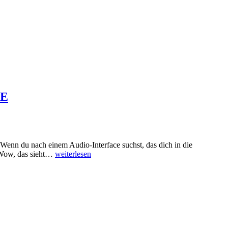
CE
enn du nach einem Audio-Interface suchst, das dich in die
TICKET
 „Wow, das sieht…
weiterlesen
ZUM
KLANG-
PARADIES
–
STEINBERG
MR816
CSX
AUDIO-