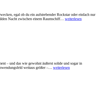
INTERFACE
cken, egal ob du ein aufstrebender Rockstar oder einfach nur
HERUMKLOPFEN
r wilden Nacht zwischen einem Raumschiff…
weiterlesen
–
YAMAHA
DD-
50
ent – und das wie gewohnt äußerst solide und sogar in
GUITALELE
as Anwendungsfeld weitaus größer –…
weiterlesen
–
YAMAHA
ACOUSTIC
GL1