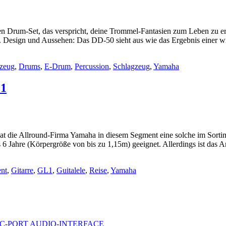
Drum-Set, das verspricht, deine Trommel-Fantasien zum Leben zu erwe
ht. Design und Aussehen: Das DD-50 sieht aus wie das Ergebnis eine
gzeug
,
Drums
,
E-Drum
,
Percussion
,
Schlagzeug
,
Yamaha
1
hat die Allround-Firma Yamaha in diesem Segment eine solche im Sortim
is 6 Jahre (Körpergröße von bis zu 1,15m) geeignet. Allerdings ist d
ent
,
Gitarre
,
GL1
,
Guitalele
,
Reise
,
Yamaha
C-PORT AUDIO-INTERFACE