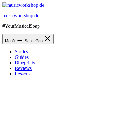
Zum
Inhalt
musicworkshop.de
springen
#YourMusicalSoap
Menü
Schließen
Stories
Guides
Blueprints
Reviews
Lessons