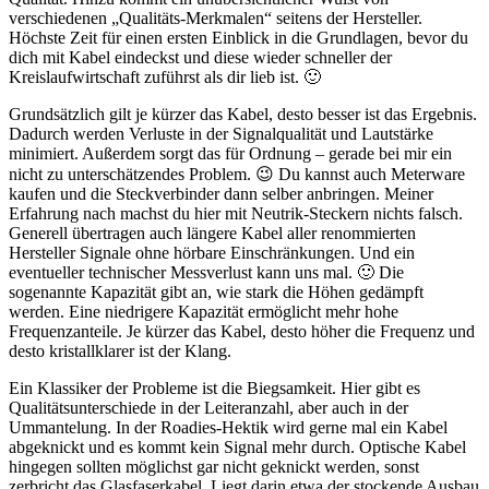
verschiedenen „Qualitäts-Merkmalen“ seitens der Hersteller.
Höchste Zeit für einen ersten Einblick in die Grundlagen, bevor du
dich mit Kabel eindeckst und diese wieder schneller der
Kreislaufwirtschaft zuführst als dir lieb ist. 🙂
Grundsätzlich gilt je kürzer das Kabel, desto besser ist das Ergebnis.
Dadurch werden Verluste in der Signalqualität und Lautstärke
minimiert. Außerdem sorgt das für Ordnung – gerade bei mir ein
nicht zu unterschätzendes Problem. 😉 Du kannst auch Meterware
kaufen und die Steckverbinder dann selber anbringen. Meiner
Erfahrung nach machst du hier mit Neutrik-Steckern nichts falsch.
Generell übertragen auch längere Kabel aller renommierten
Hersteller Signale ohne hörbare Einschränkungen. Und ein
eventueller technischer Messverlust kann uns mal. 🙂 Die
sogenannte Kapazität gibt an, wie stark die Höhen gedämpft
werden. Eine niedrigere Kapazität ermöglicht mehr hohe
Frequenzanteile. Je kürzer das Kabel, desto höher die Frequenz und
desto kristallklarer ist der Klang.
Ein Klassiker der Probleme ist die Biegsamkeit. Hier gibt es
Qualitätsunterschiede in der Leiteranzahl, aber auch in der
Ummantelung. In der Roadies-Hektik wird gerne mal ein Kabel
abgeknickt und es kommt kein Signal mehr durch. Optische Kabel
hingegen sollten möglichst gar nicht geknickt werden, sonst
zerbricht das Glasfaserkabel. Liegt darin etwa der stockende Ausbau