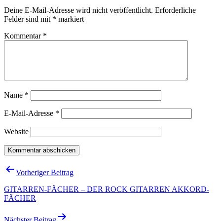
Deine E-Mail-Adresse wird nicht veröffentlicht.
Erforderliche
Felder sind mit
*
markiert
Kommentar
*
Name
*
E-Mail-Adresse
*
Website
Beitragsnavigation
Vorheriger Beitrag
GITARREN-FÄCHER – DER ROCK GITARREN AKKORD-
FÄCHER
Nächster Beitrag