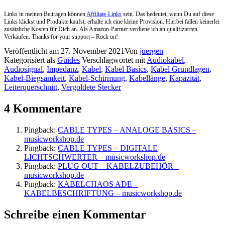
Links in meinen Beiträgen können
Affiliate-Links
sein. Das bedeutet, wenn Du auf diese
Links klickst und Produkte kaufst, erhalte ich eine kleine Provision. Hierbei fallen keinerlei
zusätzliche Kosten für Dich an. Als Amazon-Partner verdiene ich an qualifizierten
Verkäufen. Thanks for your support – Rock on!
Veröffentlicht am
27. November 2021
Von
juergen
Kategorisiert als
Guides
Verschlagwortet mit
Audiokabel
,
Audiosignal
,
Impedanz
,
Kabel
,
Kabel Basics
,
Kabel Grundlagen
,
Kabel-Biegsamkeit
,
Kabel-Schirmung
,
Kabellänge
,
Kapazität
,
Leiterquerschnitt
,
Vergoldete Stecker
4 Kommentare
Pingback:
CABLE TYPES – ANALOGE BASICS –
musicworkshop.de
Pingback:
CABLE TYPES – DIGITALE
LICHTSCHWERTER – musicworkshop.de
Pingback:
PLUG OUT – KABELZUBEHÖR –
musicworkshop.de
Pingback:
KABELCHAOS ADE –
KABELBESCHRIFTUNG – musicworkshop.de
Schreibe einen Kommentar