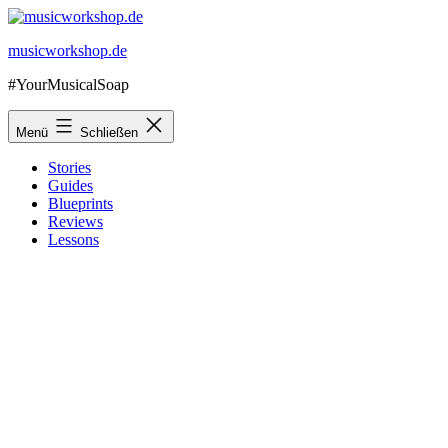
Zum
Inhalt
musicworkshop.de
springen
#YourMusicalSoap
Menü
Schließen
Stories
Guides
Blueprints
Reviews
Lessons