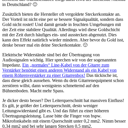
in Deutschland? 🙂
Zusätzlich bieten die Hersteller oft vergoldete Steckerkontakte an.
Der Vorteil ist nicht eine per se bessere Signalqualität, sondern dass
Gold nicht rostet! Und damit gerade in feuchten Umgebungen mit
der Zeit eine stabilere Qualität. Allerdings wird diese Goldschicht
mit der Zeit durch häufiges ein- und ausstecken abgenutzt. Dies
kann den Effekt natürlich wieder mindern. Aber bevor du Gold isst,
denke besser mal ein deine Steckerkontakte. 🙂
Elektrische Widerstände sind bei der Übertragung von
Audiosignalen wichtig. Hier sprechen wir von der sogenannten
Impedanz.
Ein „normales“ Line-Kabel von der Gitarre zum
Verstärker benötigt einen anderen Widerstand als ein Kabel von
einem Röhrenverstärker zu einer Gitarrenbox!
Das tückische ist,
dass diese gleich aussehen. Wenn du dein Gitarrenequipment schon
zerstören willst, dann wenigstens schmetternd auf den
Bühnenboden. Macht mehr Spass.
Je dicker desto besser? Der Leiterquerschnitt hat massiven Einfluss!
Es gilt, je größer der Leiterquerschnitt, desto weniger
Leitungswiderstand gibt es. Und das führt zu einer höheren
Übertragungsleistung. Lasse bitte die Finger von bspw.
Mikrofonkabeln mit einem Querschnitt unter 0,2 mm2. Nimm besser
0,34 mm2 und bei sehr langen Strecken 0,5 mm2.