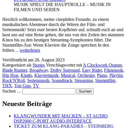
MUSIK SPIELT DIE HAUPTROLLE – MUSIK IN
FILMEN UND SERIEN
Herzlich willkommen, meine cinephilen Freunde, zu einem
musikalischen Abenteuer durch die Wirren der Film- und
Serienmusik! Setzt eure besten Kopfhörer auf, schnallt euch an und
lasst uns auf eine Reise gehen, die uns von den Zeiten des stummen
Kinos bis zu den heutigen Streaming-Symphonien führt. Die
Stummfilm-Ära: Wenn Klaviere die Zunge sprechen In den
MUSIK
frühen…
weiterlesen
SPIELT
Veröffentlicht am
26. August 2023
DIE
Kategorisiert als
Stories
Verschlagwortet mit
A Clockwork Orange
,
HAUPTROLLE
Blade Runner
,
Broadway
,
Dolby Surround
,
Easy Rider
,
Filmmusik
,
–
Hip Hop
,
Kindo
,
Klaviermusik
,
Musical
,
Orchester
,
Piano
,
Playlist
,
MUSIK
Rock'N'Roll
,
Serienmusik
,
Soundtrack
,
Streaming
,
Stummfilm
,
IN
THX
,
Top Gun
,
TV
FILMEN
Suchen …
UND
SERIEN
Neueste Beiträge
KLANGWUNDER MIT MACKEN – ST AUDIO
DSP2000 C-PORT AUDIO-INTERFACE
TICKET ZUM KLANG-PARADIES – STEINBERG