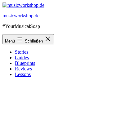
Zum
Inhalt
musicworkshop.de
springen
#YourMusicalSoap
Menü
Schließen
Stories
Guides
Blueprints
Reviews
Lessons