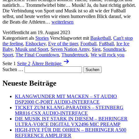
natürlich… Trommelwirbel bitte… Musik! Ja, du hast richtig gehört.
Die Verbindung von Sport und Musik ist so alt wie der Fußball
selbst, und heute werfen wir einen humorvollen Blick darauf, wie
DER
die Beats die Athleten…
weiterlesen
SOUNDTRACK
Veröffentlicht am
19. August 2023
DES
Kategorisiert als
Stories
Verschlagwortet mit
Basketball
,
Can't stop
SIEGES
the feeling
,
Eishockey
,
Eye of the tiger
,
Football
,
Fußball
,
Ice Ice
–
Baby
,
Musik und Sport
,
Seven Nation Army
,
Sieg
,
Soundtrack
,
MUSIK
Sport
,
The Final Countdown
,
Thundertruck
,
We will rock you
IM
Beitragsnavigation
PROFI-
Seite 1
Seite 2
Ältere
Beiträge
SPORT
Suchen …
Neueste Beiträge
KLANGWUNDER MIT MACKEN – ST AUDIO
DSP2000 C-PORT AUDIO-INTERFACE
TICKET ZUM KLANG-PARADIES – STEINBERG
MR816 CSX AUDIO-INTERFACE
DIE MUSIK IST STARK IN DIESEM – BEHRINGER
ULTRA-VOICE DIGITAL VX2496 MIC PREAMP
HIGH-FIVE FÜR DIE OHREN – BEHRINGER A500
REFERENCE AMPLIFIER