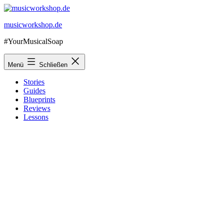
Zum
Inhalt
musicworkshop.de
springen
#YourMusicalSoap
Menü
Schließen
Stories
Guides
Blueprints
Reviews
Lessons