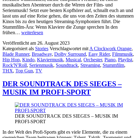
musikalischen Abenteuer durch die Wirren der Film- und
Serienmusik! Setzt eure besten Kopfhörer auf, schnallt euch an und
lasst uns auf eine Reise gehen, die uns von den Zeiten des stummen
Kinos bis zu den heutigen Streaming-Symphonien führt. Die
Stummfilm-Ära: Wenn Klaviere die Zunge sprechen In den
MUSIK
frühen…
weiterlesen
SPIELT
Veröffentlicht am
26. August 2023
DIE
Kategorisiert als
Stories
Verschlagwortet mit
A Clockwork Orange
,
HAUPTROLLE
Blade Runner
,
Broadway
,
Dolby Surround
,
Easy Rider
,
Filmmusik
,
–
Hip Hop
,
Kindo
,
Klaviermusik
,
Musical
,
Orchester
,
Piano
,
Playlist
,
MUSIK
Rock'N'Roll
,
Serienmusik
,
Soundtrack
,
Streaming
,
Stummfilm
,
IN
THX
,
Top Gun
,
TV
FILMEN
UND
SERIEN
DER SOUNDTRACK DES SIEGES –
MUSIK IM PROFI-SPORT
DER SOUNDTRACK DES SIEGES – MUSIK IM
PROFI-SPORT
In der Welt des Profi-Sports gibt es viele Elemente, die zu einem
siegreichen Team beitragen können: Talent, Taktik, Teamgeist und