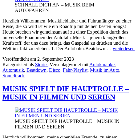
SCHNALL DICH AN – MUSIK BEIM
AUTOFAHREN
Herzlich Willkommen, Musikliebhaber und Fahranfänger, zu einer
Reise, die so wild ist wie ein Roadtrip mit deinen besten Songs!
Heute brechen wir gemeinsam auf zu einer Expedition durch das
universelle Phänomen der Autofahr-Musik – jenem klangvollen
Kraftstoff, der uns dazu bringt, das Gaspedal zu drücken und die
SCHNALL
Welt im Takt zu erleben. 1. Der Autobahn-Beatdown:…
weiterlesen
DICH
Veröffentlicht am
2. September 2023
AN
Kategorisiert als
Stories
Verschlagwortet mit
Autokaraoke
,
–
Automusik
,
Beatdown
,
Disco
,
Fahr-Playlist
,
Musik im Auto
,
MUSIK
Soundtrack
BEIM
AUTOFAH
MUSIK SPIELT DIE HAUPTROLLE –
MUSIK IN FILMEN UND SERIEN
MUSIK SPIELT DIE HAUPTROLLE – MUSIK IN
FILMEN UND SERIEN
Herzlich willkommen, meine cinephilen Freunde, zu einem