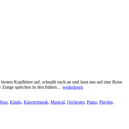
esten Kopfhörer auf, schnallt euch an und lasst uns auf eine Reise
MUSIK
ie Zunge sprechen In den frühen…
weiterlesen
SPIELT
DIE
 Hop
,
Kindo
,
Klaviermusik
,
Musical
,
Orchester
,
Piano
,
Playlist
,
HAUPTROLLE
–
MUSIK
IN
FILMEN
UND