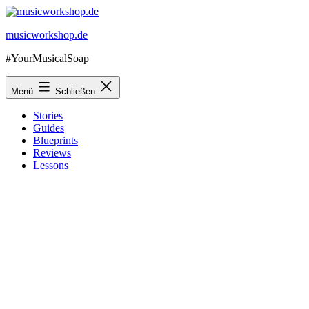
Zum
Inhalt
musicworkshop.de
springen
#YourMusicalSoap
Menü
Schließen
Stories
Guides
Blueprints
Reviews
Lessons