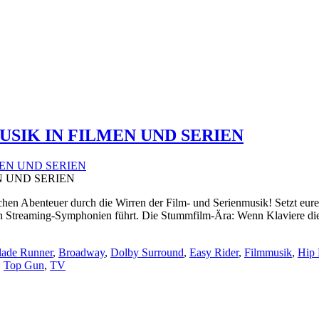
USIK IN FILMEN UND SERIEN
N UND SERIEN
en Abenteuer durch die Wirren der Film- und Serienmusik! Setzt eure b
gen Streaming-Symphonien führt. Die Stummfilm-Ära: Wenn Klaviere d
lade Runner
,
Broadway
,
Dolby Surround
,
Easy Rider
,
Filmmusik
,
Hip
,
Top Gun
,
TV