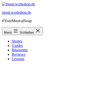
Zum
Inhalt
musicworkshop.de
springen
#YourMusicalSoap
Menü
Schließen
Stories
Guides
Blueprints
Reviews
Lessons