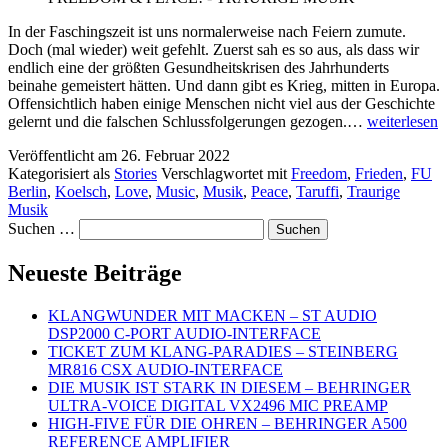
In der Faschingszeit ist uns normalerweise nach Feiern zumute.
Doch (mal wieder) weit gefehlt. Zuerst sah es so aus, als dass wir
endlich eine der größten Gesundheitskrisen des Jahrhunderts
beinahe gemeistert hätten. Und dann gibt es Krieg, mitten in Europa.
Offensichtlich haben einige Menschen nicht viel aus der Geschichte
FREEDOM
gelernt und die falschen Schlussfolgerungen gezogen.…
weiterlesen
&
Veröffentlicht am
26. Februar 2022
PEACE!
Kategorisiert als
Stories
Verschlagwortet mit
Freedom
,
Frieden
,
FU
–
Berlin
,
Koelsch
,
Love
,
Music
,
Musik
,
Peace
,
Taruffi
,
Traurige
TRAURIG
Musik
MUSIK
Suchen …
Neueste Beiträge
KLANGWUNDER MIT MACKEN – ST AUDIO
DSP2000 C-PORT AUDIO-INTERFACE
TICKET ZUM KLANG-PARADIES – STEINBERG
MR816 CSX AUDIO-INTERFACE
DIE MUSIK IST STARK IN DIESEM – BEHRINGER
ULTRA-VOICE DIGITAL VX2496 MIC PREAMP
HIGH-FIVE FÜR DIE OHREN – BEHRINGER A500
REFERENCE AMPLIFIER