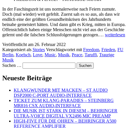
In der Faschingszeit ist uns normalerweise nach Feiern zumute.
Doch (mal wieder) weit gefehlt. Zuerst sah es so aus, als dass wir
endlich eine der größten Gesundheitskrisen des Jahrhunderts
beinahe gemeistert hätten. Und dann gibt es Krieg, mitten in Europa.
Offensichtlich haben einige Menschen nicht viel aus der Geschichte
FREEDOM
gelernt und die falschen Schlussfolgerungen gezogen.…
weiterlesen
&
Veröffentlicht am
26. Februar 2022
PEACE!
Kategorisiert als
Stories
Verschlagwortet mit
Freedom
,
Frieden
,
FU
–
Berlin
,
Koelsch
,
Love
,
Music
,
Musik
,
Peace
,
Taruffi
,
Traurige
TRAURIG
Musik
MUSIK
Suchen …
Neueste Beiträge
KLANGWUNDER MIT MACKEN – ST AUDIO
DSP2000 C-PORT AUDIO-INTERFACE
TICKET ZUM KLANG-PARADIES – STEINBERG
MR816 CSX AUDIO-INTERFACE
DIE MUSIK IST STARK IN DIESEM – BEHRINGER
ULTRA-VOICE DIGITAL VX2496 MIC PREAMP
HIGH-FIVE FÜR DIE OHREN – BEHRINGER A500
REFERENCE AMPLIFIER