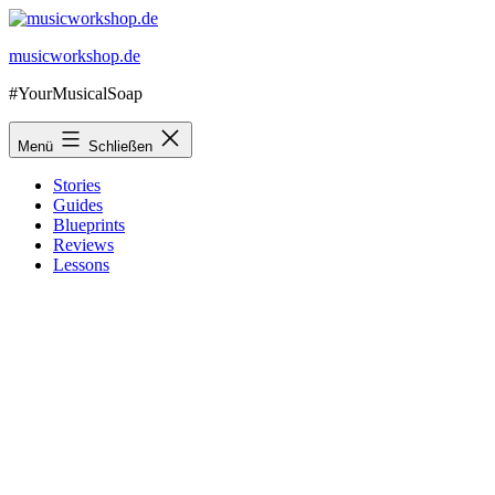
Zum
Inhalt
musicworkshop.de
springen
#YourMusicalSoap
Menü
Schließen
Stories
Guides
Blueprints
Reviews
Lessons