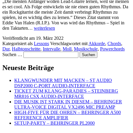
„Die meisten Anfänger wollen Lead-Gitarre lernen, weil sie meinen
es sei cool. Als Folge entwickeln sie nie einen guten Rhythmus. Da
ein Rockgitarrist die meiste Zeit damit verbringt Rhythmus zu
spielen, ist es wichtig dies zu lernen.“ Dieses Zitat stammt von
Eddie Van Halen (R.I.P.). Von was wird das Rhythmus – Spiel in
CHORD
den Taktarten…
weiterlesen
LESSONS
Veröffentlicht am
19. März 2022
–
Kategorisiert als
Lessons
Verschlagwortet mit
Akkorde
,
Chords
,
AKKORDE
Dur
,
Halbtonschritte
,
Intervalle
,
Moll
,
Musikschule
,
Powerchords
Suchen …
Neueste Beiträge
KLANGWUNDER MIT MACKEN – ST AUDIO
DSP2000 C-PORT AUDIO-INTERFACE
TICKET ZUM KLANG-PARADIES – STEINBERG
MR816 CSX AUDIO-INTERFACE
DIE MUSIK IST STARK IN DIESEM – BEHRINGER
ULTRA-VOICE DIGITAL VX2496 MIC PREAMP
HIGH-FIVE FÜR DIE OHREN – BEHRINGER A500
REFERENCE AMPLIFIER
SETUP-PARTY – BEHRINGER PL2000