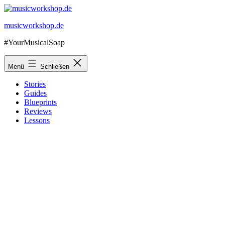
Zum
Inhalt
musicworkshop.de
springen
#YourMusicalSoap
Menü
Schließen
Stories
Guides
Blueprints
Reviews
Lessons