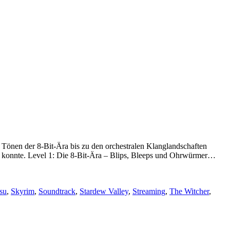
 Tönen der 8-Bit-Ära bis zu den orchestralen Klanglandschaften
BLI
en konnte. Level 1: Die 8-Bit-Ära – Blips, Bleeps und Ohrwürmer…
BIS
BA
–
su
,
Skyrim
,
Soundtrack
,
Stardew Valley
,
Streaming
,
The Witcher
,
VI