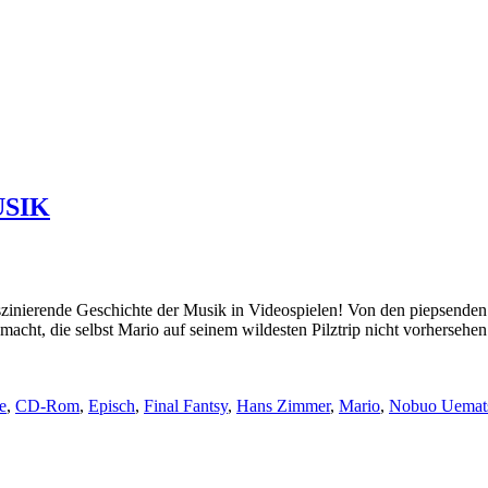
USIK
szinierende Geschichte der Musik in Videospielen! Von den piepsenden
macht, die selbst Mario auf seinem wildesten Pilztrip nicht vorherseh
e
,
CD-Rom
,
Episch
,
Final Fantsy
,
Hans Zimmer
,
Mario
,
Nobuo Uemat