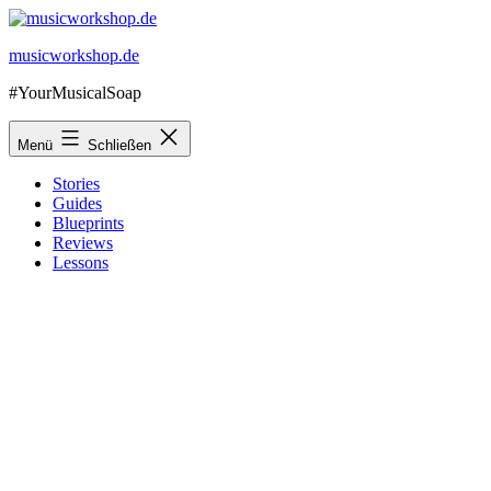
Zum
Inhalt
musicworkshop.de
springen
#YourMusicalSoap
Menü
Schließen
Stories
Guides
Blueprints
Reviews
Lessons