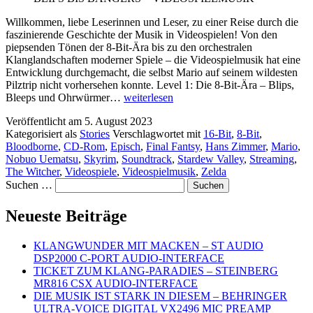
Willkommen, liebe Leserinnen und Leser, zu einer Reise durch die
faszinierende Geschichte der Musik in Videospielen! Von den
piepsenden Tönen der 8-Bit-Ära bis zu den orchestralen
Klanglandschaften moderner Spiele – die Videospielmusik hat eine
Entwicklung durchgemacht, die selbst Mario auf seinem wildesten
Pilztrip nicht vorhersehen konnte. Level 1: Die 8-Bit-Ära – Blips,
BLIPS
Bleeps und Ohrwürmer…
weiterlesen
BIS
Veröffentlicht am
5. August 2023
BANGERS
Kategorisiert als
Stories
Verschlagwortet mit
16-Bit
,
8-Bit
,
–
Bloodborne
,
CD-Rom
,
Episch
,
Final Fantsy
,
Hans Zimmer
,
Mario
,
VIDEOSPIELMUSIK
Nobuo Uematsu
,
Skyrim
,
Soundtrack
,
Stardew Valley
,
Streaming
,
The Witcher
,
Videospiele
,
Videospielmusik
,
Zelda
Suchen …
Neueste Beiträge
KLANGWUNDER MIT MACKEN – ST AUDIO
DSP2000 C-PORT AUDIO-INTERFACE
TICKET ZUM KLANG-PARADIES – STEINBERG
MR816 CSX AUDIO-INTERFACE
DIE MUSIK IST STARK IN DIESEM – BEHRINGER
ULTRA-VOICE DIGITAL VX2496 MIC PREAMP