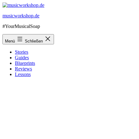
Zum
Inhalt
musicworkshop.de
springen
#YourMusicalSoap
Menü
Schließen
Stories
Guides
Blueprints
Reviews
Lessons