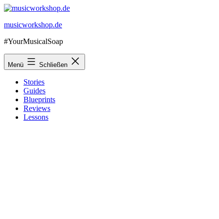
Zum
Inhalt
musicworkshop.de
springen
#YourMusicalSoap
Menü
Schließen
Stories
Guides
Blueprints
Reviews
Lessons