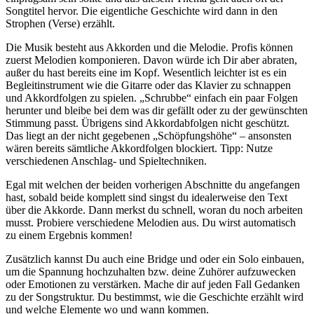
Songtitel hervor. Die eigentliche Geschichte wird dann in den
Strophen (Verse) erzählt.
Die Musik besteht aus Akkorden und die Melodie. Profis können
zuerst Melodien komponieren. Davon würde ich Dir aber abraten,
außer du hast bereits eine im Kopf. Wesentlich leichter ist es ein
Begleitinstrument wie die Gitarre oder das Klavier zu schnappen
und Akkordfolgen zu spielen. „Schrubbe“ einfach ein paar Folgen
herunter und bleibe bei dem was dir gefällt oder zu der gewünschten
Stimmung passt. Übrigens sind Akkordabfolgen nicht geschützt.
Das liegt an der nicht gegebenen „Schöpfungshöhe“ – ansonsten
wären bereits sämtliche Akkordfolgen blockiert. Tipp: Nutze
verschiedenen Anschlag- und Spieltechniken.
Egal mit welchen der beiden vorherigen Abschnitte du angefangen
hast, sobald beide komplett sind singst du idealerweise den Text
über die Akkorde. Dann merkst du schnell, woran du noch arbeiten
musst. Probiere verschiedene Melodien aus. Du wirst automatisch
zu einem Ergebnis kommen!
Zusätzlich kannst Du auch eine Bridge und oder ein Solo einbauen,
um die Spannung hochzuhalten bzw. deine Zuhörer aufzuwecken
oder Emotionen zu verstärken. Mache dir auf jeden Fall Gedanken
zu der Songstruktur. Du bestimmst, wie die Geschichte erzählt wird
und welche Elemente wo und wann kommen.