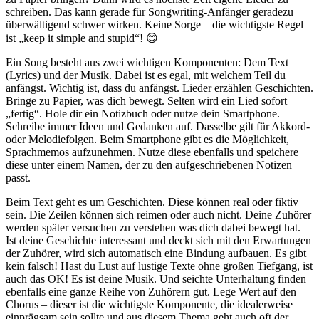
schreiben. Das kann gerade für Songwriting-Anfänger geradezu
überwältigend schwer wirken. Keine Sorge – die wichtigste Regel
ist „keep it simple and stupid“! 😊
Ein Song besteht aus zwei wichtigen Komponenten: Dem Text
(Lyrics) und der Musik. Dabei ist es egal, mit welchem Teil du
anfängst. Wichtig ist, dass du anfängst. Lieder erzählen Geschichten.
Bringe zu Papier, was dich bewegt. Selten wird ein Lied sofort
„fertig“. Hole dir ein Notizbuch oder nutze dein Smartphone.
Schreibe immer Ideen und Gedanken auf. Dasselbe gilt für Akkord-
oder Melodiefolgen. Beim Smartphone gibt es die Möglichkeit,
Sprachmemos aufzunehmen. Nutze diese ebenfalls und speichere
diese unter einem Namen, der zu den aufgeschriebenen Notizen
passt.
Beim Text geht es um Geschichten. Diese können real oder fiktiv
sein. Die Zeilen können sich reimen oder auch nicht. Deine Zuhörer
werden später versuchen zu verstehen was dich dabei bewegt hat.
Ist deine Geschichte interessant und deckt sich mit den Erwartungen
der Zuhörer, wird sich automatisch eine Bindung aufbauen. Es gibt
kein falsch! Hast du Lust auf lustige Texte ohne großen Tiefgang, ist
auch das OK! Es ist deine Musik. Und seichte Unterhaltung finden
ebenfalls eine ganze Reihe von Zuhörern gut. Lege Wert auf den
Chorus – dieser ist die wichtigste Komponente, die idealerweise
einprägsam sein sollte und aus diesem Thema geht auch oft der